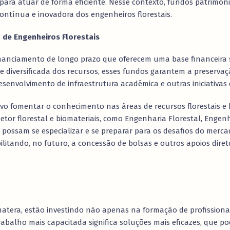
para atuar de forma eficiente. Nesse contexto, fundos patri
ontínua e inovadora dos engenheiros florestais.
 de Engenheiros Florestais
nanciamento de longo prazo que oferecem uma base financeira só
 diversificada dos recursos, esses fundos garantem a preservaçã
desenvolvimento de infraestrutura acadêmica e outras iniciativa
vo fomentar o conhecimento nas áreas de recursos florestais e 
etor florestal e biomateriais, como Engenharia Florestal, Engen
 possam se especializar e se preparar para os desafios do merc
ilitando, no futuro, a concessão de bolsas e outros apoios dire
imatera, estão investindo não apenas na formação de profission
trabalho mais capacitada significa soluções mais eficazes, que po